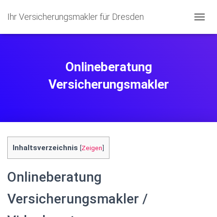
Ihr Versicherungsmakler für Dresden
N
A
V
I
G
Onlineberatung
A
T
Versicherungsmakler
I
O
N
U
M
S
C
Inhaltsverzeichnis
[
Zeigen
]
H
A
L
Onlineberatung
T
E
Versicherungsmakler /
N