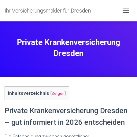
Ihr Versicherungsmakler für Dresden
N
A
V
I
G
Private Krankenversicherung
A
T
Dresden
I
O
N
U
M
S
C
Inhaltsverzeichnis
[
Zeigen
]
H
A
L
Private Krankenversicherung Dresden
T
E
– gut informiert in 2026 entscheiden
N
Die Entscheidung zwischen gesetzlicher