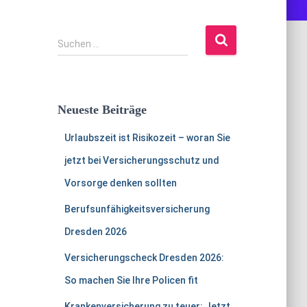
S
Suchen …
u
c
h
e
Neueste Beiträge
n
n
Urlaubszeit ist Risikozeit – woran Sie
a
c
jetzt bei Versicherungsschutz und
h
Vorsorge denken sollten
:
Berufsunfähigkeitsversicherung
Dresden 2026
Versicherungscheck Dresden 2026:
So machen Sie Ihre Policen fit
Krankenversicherung zu teuer: Jetzt