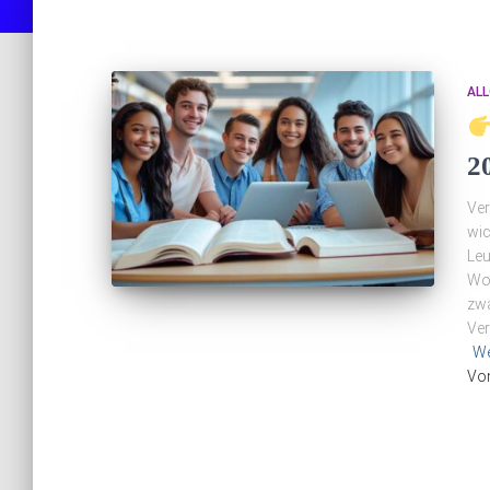
ALL
2
Ver
wic
Leu
Woh
zwa
Ver
We
Vo