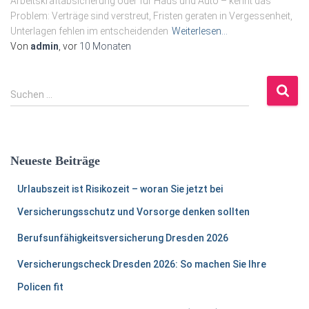
Arbeitskraftabsicherung oder für Haus und Auto – kennt das
Problem: Verträge sind verstreut, Fristen geraten in Vergessenheit,
Unterlagen fehlen im entscheidenden
Weiterlesen…
Von
admin
, vor
10 Monaten
S
Suchen …
u
c
h
e
Neueste Beiträge
n
n
Urlaubszeit ist Risikozeit – woran Sie jetzt bei
a
c
Versicherungsschutz und Vorsorge denken sollten
h
Berufsunfähigkeitsversicherung Dresden 2026
:
Versicherungscheck Dresden 2026: So machen Sie Ihre
Policen fit