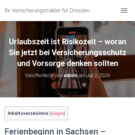
Ihr Versicherungsmakler für Dresden
N
A
V
I
G
Urlaubszeit ist Risikozeit – woran
A
T
Sie jetzt bei Versicherungsschutz
I
und Vorsorge denken sollten
O
N
U
Veröffentlicht von
admin
am
Juli 2, 2026
M
S
C
H
A
L
T
Inhaltsverzeichnis
[
Zeigen
]
E
N
Ferienbeginn in Sachsen –