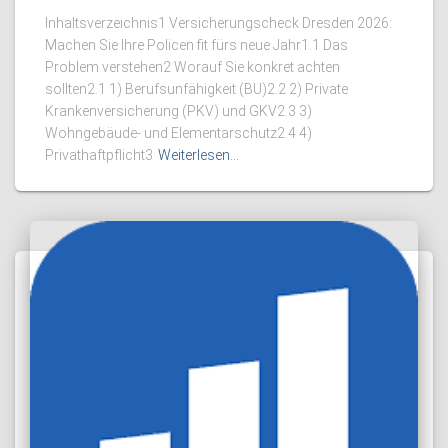
Inhaltsverzeichnis1 Versicherungscheck Dresden 2026:
Machen Sie Ihre Policen fit fürs neue Jahr1.1 Das
Problem verstehen2 Worauf Sie konkret achten
sollten2.1 1) Berufsunfähigkeit (BU)2.2 2) Private
Krankenversicherung (PKV) und GKV2.3 3)
Wohngebäude- und Elementarschutz2.4 4)
Privathaftpflicht3
Weiterlesen…