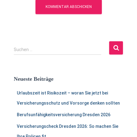
S
Suchen …
u
c
h
e
Neueste Beiträge
n
n
Urlaubszeit ist Risikozeit – woran Sie jetzt bei
a
c
Versicherungsschutz und Vorsorge denken sollten
h
:
Berufsunfähigkeitsversicherung Dresden 2026
Versicherungscheck Dresden 2026: So machen Sie
Ihre Policen fit