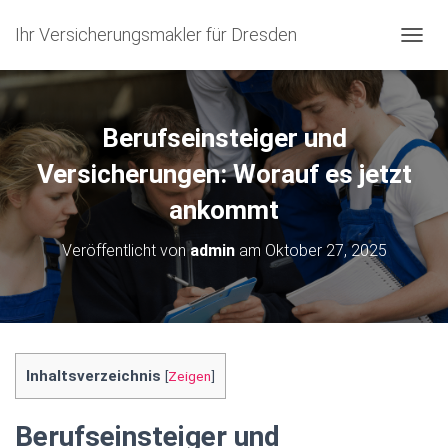
Ihr Versicherungsmakler für Dresden
N
A
V
I
G
Berufseinsteiger und
A
T
Versicherungen: Worauf es jetzt
I
ankommt
O
N
U
Veröffentlicht von
admin
am
Oktober 27, 2025
M
S
C
H
A
L
T
Inhaltsverzeichnis
[
Zeigen
]
E
N
Berufseinsteiger und