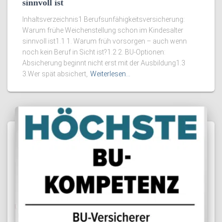
sinnvoll ist
Inhaltsverzeichnis1 Berufsunfähigkeitsversicherung:
Warum frühe Weichenstellung schon im Kindesalter
sinnvoll ist1.1 1. Warum früh vorsorgen – auch wenn
noch kein Beruf in Sicht ist?1.2 2. BU-Optionen:
Absicherung beginnt nicht erst mit der Ausbildung1.3
3.Wer spät absichert,
Weiterlesen…