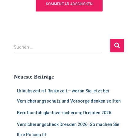
S
Suchen …
u
c
h
e
Neueste Beiträge
n
n
Urlaubszeit ist Risikozeit – woran Sie jetzt bei
a
c
Versicherungsschutz und Vorsorge denken sollten
h
:
Berufsunfähigkeitsversicherung Dresden 2026
Versicherungscheck Dresden 2026: So machen Sie
Ihre Policen fit